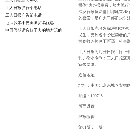
工人日报新闻热线
媒体”为办报宗旨，努力践行
工人日报发行部电话
法及行政执法部门都建立和
工人日报广告部电话
的喜爱，是广大干部群众学
厄瓜多尔不要美国贸易优惠
工人日报充分发挥法制类报
中国假期适合孩子去的地方玩的
民生，受到各个阶层读者的
营创收连续创下新高，社会
工人日报为对开日报，除正
刊、衡水专刊；工人日报还
宣传网络。
通信地址
地址：中国北京东城区安德路
邮编：
100718
版面设置
播报编辑
第
01版：一版