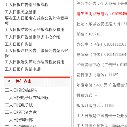
等各类公告，个人身份证丢
工人日报广告部登报流程
工人日报怎么登报
遗失声明登报电话：
0105945
要在工人日报发布减资公告的注意事
项
社址：东城区安德路大街
甲
工人日报结婚公示登报流程及费用
邮编：
100718
工人日报广告登报服务中心介绍
工人日报广告部
办公室（电传）
01084111561
工人日报注销公告、减资公告怎么登
总编室（电传）
01084111564
报
工人日报遗失声明办理流程及费用
经营管理中心（广告部）
010
工人日报广告部电话
发行服务（电传）
11185
热门点击
年度定价：
480 元 广告经营
工人日报投稿邮箱
投稿方式
: --
工人日报电子版在线阅读
工人日报电子版
报纸订阅电话：
11185
工人日报记者之家
工人日报是中国省惟一公开
工人日报编辑部
工人日报立足政法、面向社