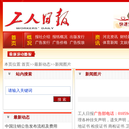
报社介绍
报纸概况
出版发行
河北资讯
财经
广告发行
广告价格
广告投放
体育新闻
文娱
本页位置:首页>>最新动态>>新闻图片
站内搜索
新闻图片
工人日报
广告部电话：
01059
最新动态
理各种挂失声明，遗失声明
中国注销公告发布流程及费用
地证书
检疫证书
商检证书