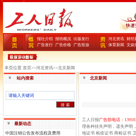
报社介绍
报纸概况
出版发行
河北资讯
财经
广告发行
广告价格
广告投放
体育新闻
文娱
本页位置:首页>>河北资讯>>北京新闻
站内搜索
北京新闻
工人日报
广告部电话：
13910
最新动态
理各种挂失声明，遗失声明
中国注销公告发布流程及费用
地证书
检疫证书
商检证书