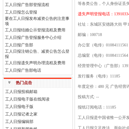
等各类公告，个人身份证丢
工人日报广告部登报流程
工人日报怎么登报
遗失声明登报电话：
1391033
要在工人日报发布减资公告的注意事
项
社址：东城区安德路大街
甲
工人日报结婚公示登报流程及费用
邮编：
100718
工人日报广告登报服务中心介绍
工人日报广告部
办公室（电传）
01084111561
工人日报注销公告、减资公告怎么登
总编室（电传）
01084111564
报
工人日报遗失声明办理流程及费用
经营管理中心（广告部）
139
工人日报广告部电话
发行服务（电传）
11185
热门点击
年度定价：
480 元 广告经营
工人日报投稿邮箱
投稿方式
: --
工人日报电子版在线阅读
工人日报电子版
报纸订阅电话：
11185
工人日报记者之家
工人日报是中国省惟一公开
工人日报编辑部
工人日报立足政法、面向社