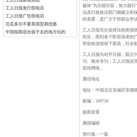
工人日报新闻热线
媒体”为办报宗旨，努力践行
工人日报发行部电话
法及行政执法部门都建立和
工人日报广告部电话
的喜爱，是广大干部群众学
厄瓜多尔不要美国贸易优惠
工人日报充分发挥法制类报
中国假期适合孩子去的地方玩的
民生，受到各个阶层读者的
营创收连续创下新高，社会
工人日报为对开日报，除正
刊、衡水专刊；工人日报还
宣传网络。
通信地址
地址：中国北京东城区安德路
邮编：
100718
版面设置
播报编辑
第
01版：一版