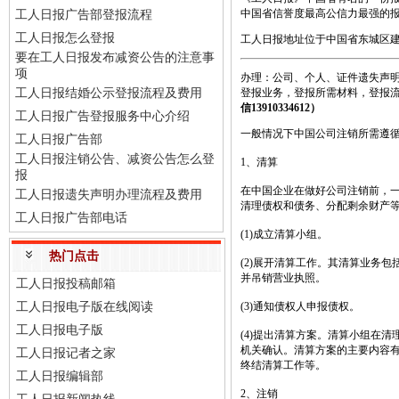
中国省信誉度最高公信力最强的
工人日报广告部登报流程
工人日报怎么登报
工人日报地址位于中国省东城区建
要在工人日报发布减资公告的注意事
项
办理：公司、个人、证件遗失声明
工人日报结婚公示登报流程及费用
登报业务，登报所需材料，登报
信13910334612
）
工人日报广告登报服务中心介绍
一般情况下中国公司注销所需遵
工人日报广告部
工人日报注销公告、减资公告怎么登
1、清算
报
在中国企业在做好公司注销前，
工人日报遗失声明办理流程及费用
清理债权和债务、分配剩余财产
工人日报广告部电话
(1)成立清算小组。
热门点击
(2)展开清算工作。其清算业务
并吊销营业执照。
工人日报投稿邮箱
工人日报电子版在线阅读
(3)通知债权人申报债权。
工人日报电子版
(4)提出清算方案。清算小组在
机关确认。清算方案的主要内容
工人日报记者之家
终结清算工作等。
工人日报编辑部
2、注销