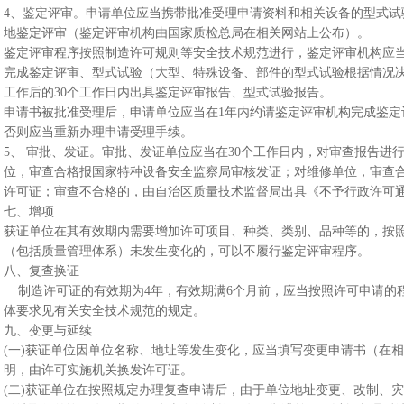
4、鉴定评审。申请单位应当携带批准受理申请资料和相关设备的型式试
地鉴定评审（鉴定评审机构由国家质检总局在相关网站上公布）。
鉴定评审程序按照制造许可规则等安全技术规范进行，鉴定评审机构应当
完成鉴定评审、型式试验（大型、特殊设备、部件的型式试验根据情况
工作后的30个工作日内出具鉴定评审报告、型式试验报告。
申请书被批准受理后，申请单位应当在1年内约请鉴定评审机构完成鉴定
否则应当重新办理申请受理手续。
5、 审批、发证。审批、发证单位应当在30个工作日内，对审查报告进
位，审查合格报国家特种设备安全监察局审核发证；对维修单位，审查
许可证；审查不合格的，由自治区质量技术监督局出具《不予行政许可
七、增项
获证单位在其有效期内需要增加许可项目、种类、类别、品种等的，按
（包括质量管理体系）未发生变化的，可以不履行鉴定评审程序。
八、复查换证
制造许可证的有效期为4年，有效期满6个月前，应当按照许可申请的
体要求见有关安全技术规范的规定。
九、变更与延续
(一)获证单位因单位名称、地址等发生变化，应当填写变更申请书（在
明，由许可实施机关换发许可证。
(二)获证单位在按照规定办理复查申请后，由于单位地址变更、改制、