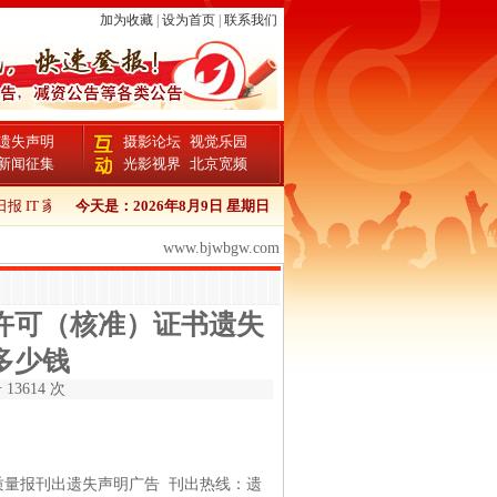
加为收藏
|
设为首页
|
联系我们
遗失声明
摄影论坛
视觉乐园
新闻征集
光影视界
北京宽频
IT 家电 办公版 广告
今天是：
2026年8月9日 星期日
工人日报都市咨询文字广告
工人日报旅游广告
工人日
www.bjwbgw.com
许可（核准）证书遗失
多少钱
13614 次
量报刊出遗失声明广告 刊出热线：遗