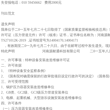
失登报电话：010 59456662 费用2000元
刊出范文
遗失声明
我单位于二
0
一五
年七月二十七日取得了（国家质量监督检验检疫总局）
许可证（压力管道元件）许可（核准）证书，证书单位名称为：河南源
TS271012K-2019 ,证书纸背号为
14004170
,14004171
，有效期至
二
0
一九
年七月二十六日。由于在邮寄过程中发生遗失。现
特此声明 河南源耐通科技有限公司 二
0
一五
年八
一、许可事项：特种设备安装改造维修许可证
二、许可依据
1、《特种设备安全监察条例》
2、《国务院对确需保留的行政审批项目设定行政许可的决定》（国务院令
三、许可受理范围
1、锅炉压力容器安装改造维修单位
2、GB类、GC2级、GC3级压力管道安装单位
3、电梯、起重机械、大型游乐设施安装改造维修单位
四、许可条件
（一）压力容器安装改造维修单位