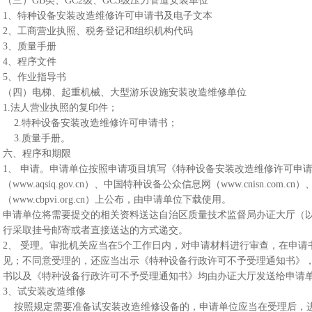
（三）GB类、GC2级、GC3级压力管道安装单位
1、特种设备安装改造维修许可申请书及电子文本
2、工商营业执照、税务登记和组织机构代码
3、质量手册
4、程序文件
5、作业指导书
（四）电梯、起重机械、大型游乐设施安装改造维修单位
1.法人营业执照的复印件；
2.特种设备安装改造维修许可申请书；
3.质量手册。
六、程序和期限
1、 申请。申请单位按照申请项目填写《特种设备安装改造维修许可申
（www.aqsiq.gov.cn）、中国特种设备公众信息网（www.cnisn.com
（www.cbpvi.org.cn）上公布，由申请单位下载使用。
申请单位将需要提交的相关资料送达自治区质量技术监督局办证大厅（
行采取挂号邮寄或者直接送达的方式递交。
2、 受理。审批机关应当在5个工作日内，对申请材料进行审查，在申
见；不同意受理的，还应当出示《特种设备行政许可不予受理通知书》
书以及《特种设备行政许可不予受理通知书》均由办证大厅发送给申请
3、试安装改造维修
按照规定需要准备试安装改造维修设备的，申请单位应当在受理后，