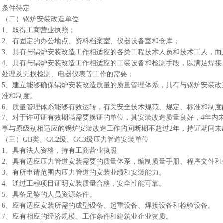
条件待定
（二）锅炉安装改造单位
1、取得工商营业执照；
2、有固定的办公地点、资料档案室、仪器设备室和仓库；
3、具有与锅炉安装改造工作相适应的各类工程技术人员和技术工人，而
4、具有与锅炉安装改造工作相适应的工装设备和检测手段，以满足焊接
处理及无损检测、电器仪表等工作的需要；
5、建立能够确保锅炉安装改造质量的质量管理体系，具有与锅炉安装改
准和制度。
6、质量管理体系能够有效运转，有关安全技术规范、规定、标准和制度
7、对于许可证有效期满需要换证的单位，其安装改造质量良好，4年内
事与原级别相适应的锅炉安装改造工作的间断期不超过2年，持证期间未
（三）GB类、GC2级、GC3级压力管道安装单位
1、具有法人资格，持有工商营业执照
2、具有适应压力管道安装需要的质量体系，编制质量手册、程序文件和
3、有所申请范围内压力管道的安装业绩和安装能力。
4、通过工程项目证明安装质量合格，安全性能可靠。
5、具备足够的人员资源条件。
6、应有适应安装所需的成型设备、起重设备、焊接设备和检验设备。
7、应有相应的经济规模、工作条件和建筑业企业资质。