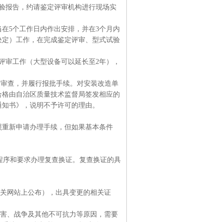
验报告，约请鉴定评审机构进行现场实
在5个工作日内作出安排，并在3个月内
决定）工作，在完成鉴定评审、型式试验
评审工作（大型设备可以延长至2年），
行审查，并履行报批手续。对安装改造单
合格由自治区质量技术监督局签发相应的
通知书》，说明不予许可的理由。
照重新申请办理手续，但如果基本条件
程序和要求办理复查换证。复查换证的具
相关网站上公布），出具变更的相关证
灾害、战争及其他不可抗力等原因，需要