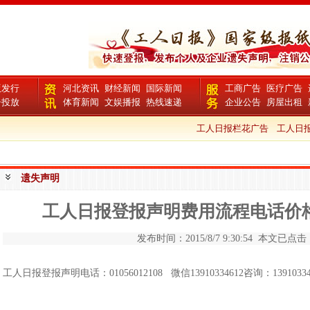
版发行
河北资讯
财经新闻
国际新闻
工商广告
医疗广告
告投放
体育新闻
文娱播报
热线速递
企业公告
房屋出租
工人日报栏花广告
工人日报 I
遗失声明
工人日报登报声明费用流程电话价
发布时间：2015/8/7 9:30:54 本文已点击 1
工人日报登报声明电话：01056012108 微信13910334612咨询：13910