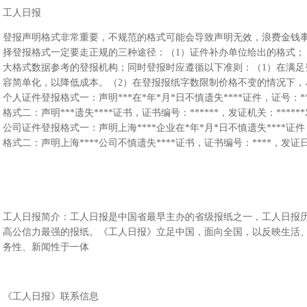
工人日报
登报声明格式非常重要，不规范的格式可能会导致声明无效，浪费金钱
择登报格式一定要走正规的三种途径：（1）证件补办单位给出的格式；
大格式数据参考的登报机构；同时登报时应遵循以下准则：（1）在满足
容简单化，以降低成本。（2）在登报报纸字数限制价格不变的情况下，尽量
个人证件登报格式一：声明***在*年*月*日不慎遗失****证件，证号：*
格式二：声明***遗失****证书，证书编号：******，发证机关：****
公司证件登报格式一：声明上海****企业在*年*月*日不慎遗失****证件
格式二：声明上海****公司不慎遗失****证书，证书编号：****，发
工人日报简介：工人日报是中国省最早主办的省级报纸之一，工人日报历
高公信力最强的报纸。《工人日报》立足中国，面向全国，以反映生活
务性、新闻性于一体
《工人日报》联系信息