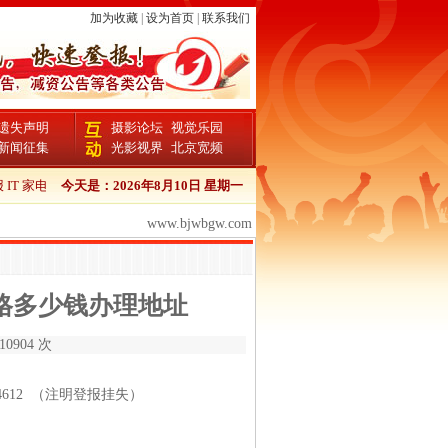
加为收藏
|
设为首页
|
联系我们
遗失声明
摄影论坛
视觉乐园
新闻征集
光影视界
北京宽频
T 家电 办公版 广告
今天是：
2026年8月10日 星期一
工人日报都市咨询文字广告
工人日报旅游广告
工人日
www.bjwbgw.com
格多少钱办理地址
0904 次
334612 （注明登报挂失）