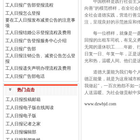
中国榜样是践行社会主义核
工人日报广告部登报流程
向善”的模范榜样，在全社会
工人日报怎么登报
全社会道德实践，营造行善
要在工人日报发布减资公告的注意事
注，呈现良好的示范效应和
项
工人日报结婚公示登报流程及费用
每一位榜样，就像是一盏明
回报的出租车司机，有见义
工人日报广告登报服务中心介绍
无闻的退休职工……年龄、
工人日报广告部
日复一日、年复一年，正是
工人日报注销公告、减资公告怎么登
光和热，温暖人间。他们是
报
工人日报遗失声明办理流程及费用
道德大厦能为我们每个人遮
工人日报广告部电话
德正能量，就是为这座城市
我做起”，一百次抱怨不如
热门点击
人送温暖、为社会做贡献中
工人日报投稿邮箱
www.dzwbjd.com
工人日报电子版在线阅读
工人日报电子版
工人日报记者之家
工人日报编辑部