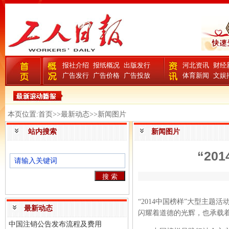
报社介绍
报纸概况
出版发行
河北资讯
财经
广告发行
广告价格
广告投放
体育新闻
文娱
本页位置:首页>>最新动态>>新闻图片
站内搜索
新闻图片
“2
“2014中国榜样”大型主
最新动态
闪耀着道德的光辉，也承载
中国注销公告发布流程及费用