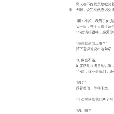
两人都不好意思地微笑着低
来，天啊，说完竟然忘记交
“啊！小茜，我看了你演的
我一听，整个人都往后仰
“小茜演得很棒，感觉你就
“那你就是国王咯？”
我下意识地说出这句话，呃
“好像也不错。”
灿盛感觉很满意地说道，
“小茜，你不是编剧，还有
“嗯？”
我看着他，等待下文。
“什么时候给我们两个写一
“嗯。嗯？”