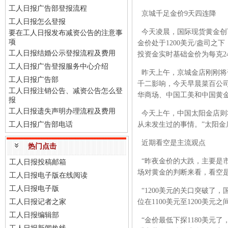
工人日报广告部登报流程
京城千足金价9天四连降
工人日报怎么登报
今天凌晨，国际现货黄金创下盘中
要在工人日报发布减资公告的注意事
项
金价处于1200美元/盎司之
工人日报结婚公示登报流程及费用
投资金实时基础金价为每克2
工人日报广告登报服务中心介绍
昨天上午，京城金店刚刚将千
工人日报广告部
千二影响，今天早晨菜百公司
工人日报注销公告、减资公告怎么登
华商场、中国工美和中国黄
报
工人日报遗失声明办理流程及费用
今天上午，中国太阳金店则将
工人日报广告部电话
从未发生过的事情。”太阳金
近期看空是主流观点
热门点击
“昨夜金价的大跌，主要是
工人日报投稿邮箱
场对黄金的判断来看，看空
工人日报电子版在线阅读
工人日报电子版
“1200美元的关口突破了
工人日报记者之家
位在1100美元至1200美元
工人日报编辑部
“金价最低下探1180美元