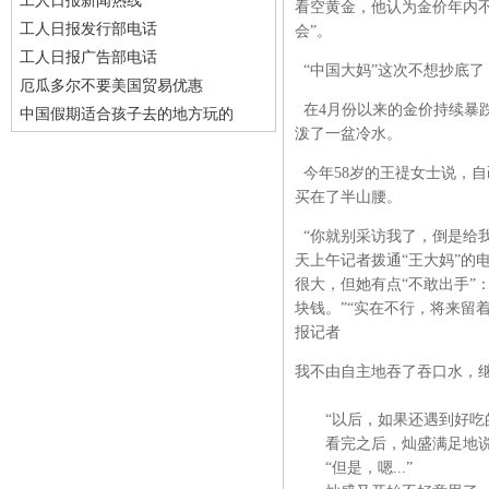
工人日报新闻热线
看空黄金，他认为金价年内不
工人日报发行部电话
会”。
工人日报广告部电话
“中国大妈”这次不想抄底了
厄瓜多尔不要美国贸易优惠
在4月份以来的金价持续暴跌
中国假期适合孩子去的地方玩的
泼了一盆冷水。
今年58岁的王禔女士说，自
买在了半山腰。
“你就别采访我了，倒是给
天上午记者拨通“王大妈”的
很大，但她有点“不敢出手”
块钱。”“实在不行，将来留
报记者
我不由自主地吞了吞口水，
“以后，如果还遇到好吃的
看完之后，灿盛满足地说道
“但是，嗯...”