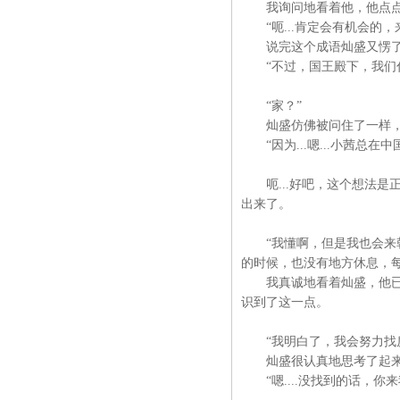
我询问地看着他，他点点
“呃...肯定会有机会的，
说完这个成语灿盛又愣了
“不过，国王殿下，我们什
“家？”
灿盛仿佛被问住了一样，
“因为...嗯...小茜总
呃...好吧，这个想法是
出来了。
“我懂啊，但是我也会来韩
的时候，也没有地方休息，每
我真诚地看着灿盛，他已经
识到了这一点。
“我明白了，我会努力找房子的
灿盛很认真地思考了起
“嗯....没找到的话，你