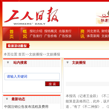
报社介绍
报纸概况
出版发行
河北资讯
财经
广告发行
广告价格
广告投放
体育新闻
文娱
本页位置:首页>>文娱播报>>文娱播报
站内搜索
文娱播报
本报讯（记者王金跃）《不
最新动态
能算是及格而已，此外，该
中国注销公告发布流程及费用
道，“有了《不二神探》，《