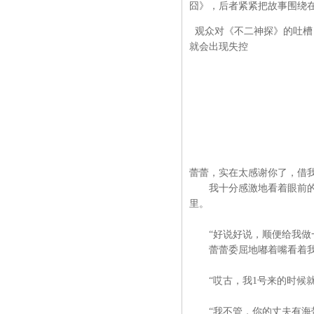
囧》，后者紧紧把故事围绕
观众对《不二神探》的吐槽
就会出现失控
蕾蕾，实在太感谢你了，借我
我十分感激地看着眼前的这个
里。
“好说好说，顺便给我做一
蕾蕾委屈地嘟着嘴看着
“哎古，我1号来的时候就
“我不管，你的丈夫有海带