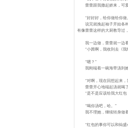
蕾蕾跟我撒起娇来，可爱的
“好好好，给你做给你做
说完就挽起袖子开始各种动
有像蕾蕾这样的大厨教导过
我一边做，蕾蕾就一边看
“小茜啊，我收到去《我结
“嗯？”
我刚端着一碗海带汤到她
“对啊，现在回想起来，我
蕾蕾开心地端起汤就喝了
“是不是应该给我大红包
“喝你汤吧，哈。”
我不理她，继续转身做着
“红包的事你可以和灿盛x