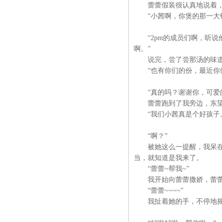
蕾蕾假装很认真地说着，我身
“小茜啊，你煲的那一大锅
“2pm的成员们啊，听说他
啊。”
说完，尝了尝那汤的味道
“也有你们的份，最近你们
“真的吗？谢谢你，可爱的
蕾蕾跑到了我旁边，东望
“我们小茜真是个好孩子。
“啊？”
被她这么一提醒，我呆在了
当，就知道是我来了。
“蕾蕾~帮我~”
我开始向蕾蕾撒娇，蕾蕾做
“蕾蕾~~~~”
我扯着她的手，不停地摇