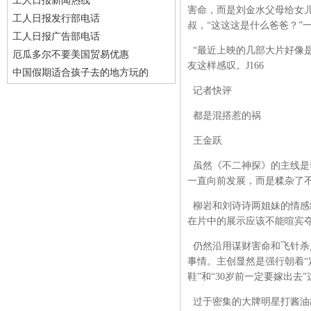
工人日报新闻热线
害命，而是刘金水父母给女儿
工人日报发行部电话
叔，“这这这是什么爸爸？”
工人日报广告部电话
“最近上映的几部大片好像
厄瓜多尔不要美国贸易优惠
友这样感叹。J166
中国假期适合孩子去的地方玩的
记者快评
都是混搭惹的祸
王金跃
虽然《不二神探》的主线是
一直向前发展，而是糅杂了
柳岩和刘诗诗两姐妹的情感
在片中的展示应该不能喧宾
仍然沿用谋财害命和飞针杀
事情。主创显然是强行朝着“
鞋”和“30岁前一定要嫁出去
过于密集的大牌明星打酱油