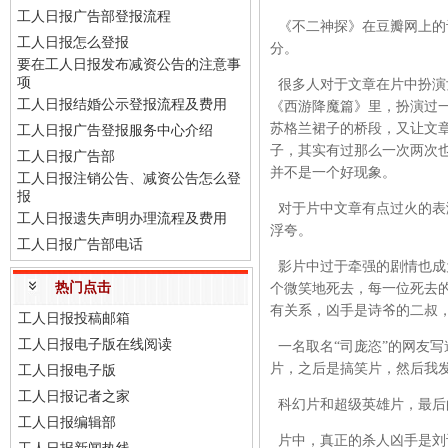
工人日报广告部登报流程
《不二神探》在豆瓣网上的评
工人日报怎么登报
分。
要在工人日报发布减资公告的注意事
项
很多人对于文章在片中扮演
工人日报结婚公示登报流程及费用
《西游降魔篇》里，扮演过
苏格兰裙子的桥段，又让文
工人日报广告登报服务中心介绍
子，其实有过那么一次两次
工人日报广告部
并不是一个好现象。
工人日报注销公告、减资公告怎么登
报
对于片中文章有点过火的表演
工人日报遗失声明办理流程及费用
浮夸。
工人日报广告部电话
影片中过于牵强的剧情也成
热门点击
个微笑地死去，每一位死去
有关系，凶手是诗爷的二叔
工人日报投稿邮箱
工人日报电子版在线阅读
一名取名“司庞恣”的网友
片，之后是搞笑片，然后我
工人日报电子版
工人日报记者之家
科幻片和超级英雄片，最后
工人日报编辑部
片中，真正的杀人凶手是刘