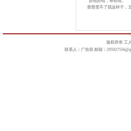
“好啦好啦，帮你啦。”
蕾蕾受不了我这样子，立刻
版权所有 工
联系人：广告部 邮箱：295927556@qq