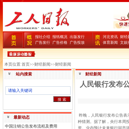
报社介绍
报纸概况
出版发行
河北资讯
财经
广告发行
广告价格
广告投放
体育新闻
文娱
本页位置:首页>>财经新闻>>财经新闻
站内搜索
财经新闻
人民银行发布
昨晚，人民银行发布公告表
最新动态
种猜测。据了解，央行本周
中国注销公告发布流程及费用
资。业内预计未来银行间市