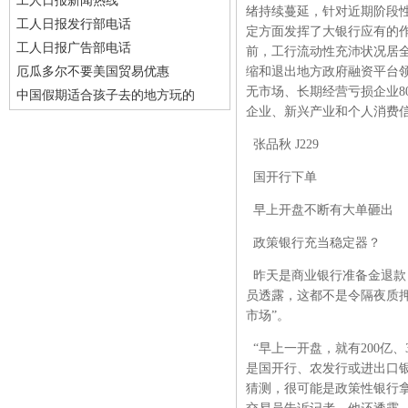
工人日报新闻热线
绪持续蔓延，针对近期阶段
工人日报发行部电话
定方面发挥了大银行应有的
工人日报广告部电话
前，工行流动性充沛状况居全
厄瓜多尔不要美国贸易优惠
缩和退出地方政府融资平台领
无市场、长期经营亏损企业8
中国假期适合孩子去的地方玩的
企业、新兴产业和个人消费
张品秋 J229
国开行下单
早上开盘不断有大单砸出
政策银行充当稳定器？
昨天是商业银行准备金退款
员透露，这都不是令隔夜质押
市场”。
“早上一开盘，就有200亿
是国开行、农发行或进出口
猜测，很可能是政策性银行