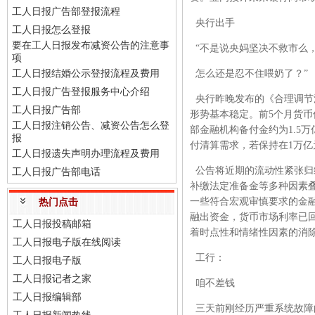
工人日报广告部登报流程
央行出手
工人日报怎么登报
要在工人日报发布减资公告的注意事
“不是说央妈坚决不救市么
项
工人日报结婚公示登报流程及费用
怎么还是忍不住喂奶了？”
工人日报广告登报服务中心介绍
央行昨晚发布的《合理调节
工人日报广告部
形势基本稳定。前5个月货币
工人日报注销公告、减资公告怎么登
部金融机构备付金约为1.5
报
付清算需求，若保持在1万亿
工人日报遗失声明办理流程及费用
公告将近期的流动性紧张归
工人日报广告部电话
补缴法定准备金等多种因素叠
一些符合宏观审慎要求的金
热门点击
融出资金，货币市场利率已回稳
工人日报投稿邮箱
着时点性和情绪性因素的消
工人日报电子版在线阅读
工行：
工人日报电子版
工人日报记者之家
咱不差钱
工人日报编辑部
三天前刚经历严重系统故障