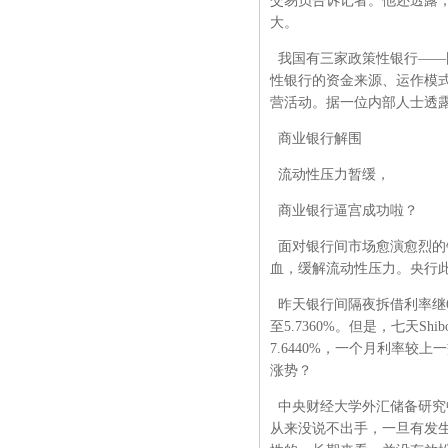
交易员告诉记者。他还透露，
大。
我国有三家政策性银行——
性银行的资金来源、运作模
营活动。据一位内部人士透
商业银行解围
流动性压力暂缓，
商业银行逼宫成功啦？
面对银行间市场愈演愈烈的
血，缓解流动性压力。央行此
昨天银行间隔夜拆借利率继6月2
至5.7360%。但是，七天Sh
7.6440%，一个月利率较上
涨势？
中央财经大学外汇储备研究
从来没说不出手，一旦有发