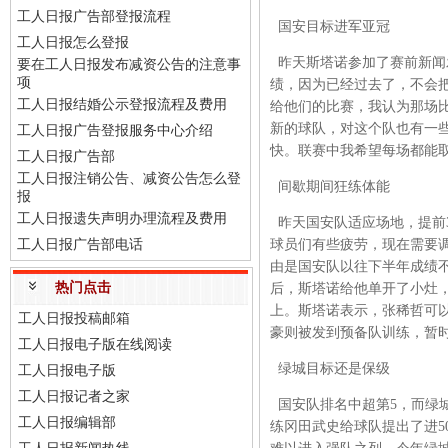
工人日报广告部登报流程
国安目标进军亚冠
工人日报怎么登报
昨天斯塔诺参加了赛前新闻
要在工人日报发布减资公告的注意事
项
绩，因为已经过去了，不会
工人日报结婚公示登报流程及费用
给他们的比赛，我认为那场
新的球队，对这个队也有一
工人日报广告登报服务中心介绍
快。联赛中我希望每场都能
工人日报广告部
工人日报注销公告、减资公告怎么登
间歇期间狂练体能
报
工人日报遗失声明办理流程及费用
昨天国安队适应场地，提前
工人日报广告部电话
球员们有些疲劳，现在需要
由是国安队以往下半年成绩
热门点击
后，斯塔诺给他单开了小灶
上。斯塔诺表示，张稀哲可
工人日报投稿邮箱
豪则被发到预备队训练，暂
工人日报电子版在线阅读
绿城目标还是保级
工人日报电子版
工人日报记者之家
国安队排名中超第5，而绿城
工人日报编辑部
练冈田武史给球队提出了进5