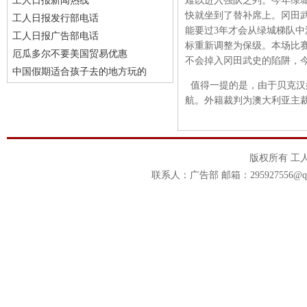
工人日报新闻热线
难以进入强队之列。今年绿
快就坐到了替补席上。冈田
工人日报发行部电话
能要过3年才会从绿城梯队
工人日报广告部电话
标重新调整为保级。本场比
厄瓜多尔不要美国贸易优惠
不会掉入冈田武史的陷阱，
中国假期适合孩子去的地方玩的
值得一提的是，由于贝克汉
航。外籍裁判为澳大利亚主裁
版权所有 工
联系人：广告部 邮箱：295927556@qq