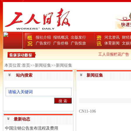
报社介绍
报纸概况
出版发行
河北资讯
财经
广告发行
广告价格
广告投放
体育新闻
文娱
工人日报栏花广告
本页位置:首页>>新闻征集>>新闻征集
站内搜索
新闻征集
CN11-106
最新动态
中国注销公告发布流程及费用