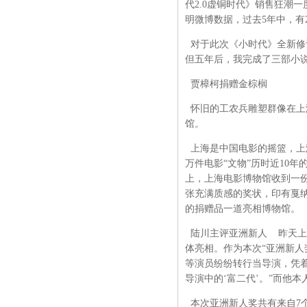
代2.0虚铜时代》销售狂潮一
明微博数据，过去5年中，有2
对于此次《小时代》全新修
但五年后，我完成了三部小说
贾樟柯捐赠金棕榈
怀旧的工农兵雕塑群像在上
馆。
上海是中国电影的摇篮，上
万件电影“文物”历时近10
上，上海电影博物馆收到一
张充满质感的奖状，印有戛
的捐赠品一道亮相博物馆。
陆川主评亚洲新人 昨天上
体亮相。作为本次“亚洲新人
等演员纷纷转行当导演，凭着
导演中的‘富二代’。”而他
本次亚洲新人奖共有来自7