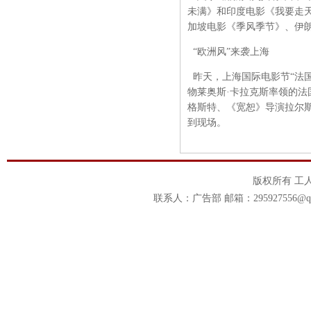
未满》和印度电影《我要走
加坡电影《季风季节》、伊
“欧洲风”来袭上海
昨天，上海国际电影节“法国
物莱奥斯·卡拉克斯率领的法
格斯特、《宽恕》导演拉尔斯
到现场。
版权所有 工
联系人：广告部 邮箱：295927556@qq