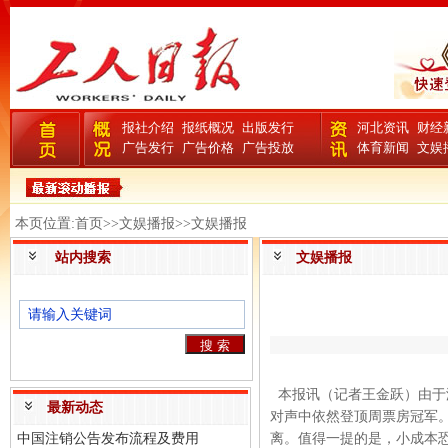
报社介绍
报纸概况
出版发行
河北资讯
财经
广告发行
广告价格
广告投放
体育新闻
文娱
本页位置:首页>>文娱播报>>文娱播报
站内搜索
文娱播报
本报讯（记者王金跃）由于
最新动态
对声中依然登顶周票房冠军。
中国注销公告发布流程及费用
离。值得一提的是，小成本恐