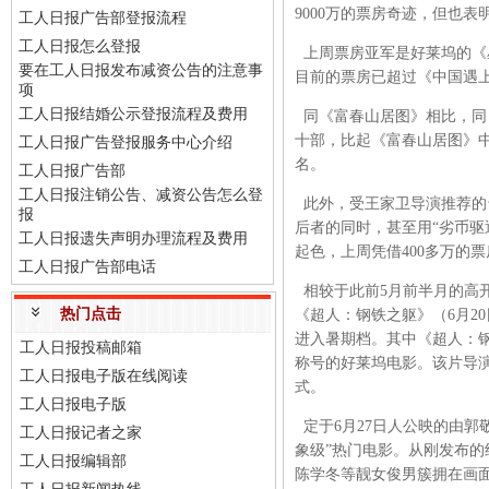
9000万的票房奇迹，但也
工人日报广告部登报流程
工人日报怎么登报
上周票房亚军是好莱坞的《星
要在工人日报发布减资公告的注意事
目前的票房已超过《中国遇上
项
工人日报结婚公示登报流程及费用
同《富春山居图》相比，同
十部，比起《富春山居图》中
工人日报广告登报服务中心介绍
名。
工人日报广告部
工人日报注销公告、减资公告怎么登
此外，受王家卫导演推荐的
报
后者的同时，甚至用“劣币驱
工人日报遗失声明办理流程及费用
起色，上周凭借400多万的
工人日报广告部电话
相较于此前5月前半月的高
热门点击
《超人：钢铁之躯》（6月2
进入暑期档。其中《超人：钢铁
工人日报投稿邮箱
称号的好莱坞电影。该片导演
工人日报电子版在线阅读
式。
工人日报电子版
定于6月27日人公映的由郭
工人日报记者之家
象级”热门电影。从刚发布的
工人日报编辑部
陈学冬等靓女俊男簇拥在画面