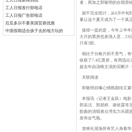
工人日报新闻热线
者，再加之郭敬明的自我营
工人日报发行部电话
据不完全统计，从6月中旬到
工人日报广告部电话
量让这个夏天成为了一个真正
厄瓜多尔不要美国贸易优惠
值得一提的是，今年上半年
中国假期适合孩子去的地方玩的
大片的票房也差强人意，23
只有3部。
相比于分账片的不景气，有
收获了7.4亿票房，有周迅
超去年由汤唯主演的买断片《晚
关联阅读
郭敬明自曝心情既期待又紧
本报讯（记者王金跃）电影
郭采洁、郭碧婷、谢依霖等
歌曲的演唱者台湾实力乐团苏
发布会气氛。
首映礼现场所有艺人身着华