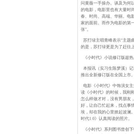
问黄薇一手操办。谈及为何
的电影，电影里也有大量时
春、时尚、高端、华丽。电
家的面前。而作为电影的第一
张”。
苏打绿主唱青峰表示“主题
的是，苏打绿更是为了赶往上
《小时代》小说修订版趁热
本报讯（实习生陈梦溪）记者
推出全新修订版在全国上市
电影《小时代》中饰演女主角
读《小时代》的时候，我刚
怎么样做才对，没有男朋友
好，让自己忙起来，找点事
埃，却在我的心里掀起波澜
时代1.0》认真阅读的照片。
《小时代》系列图书曾创下中