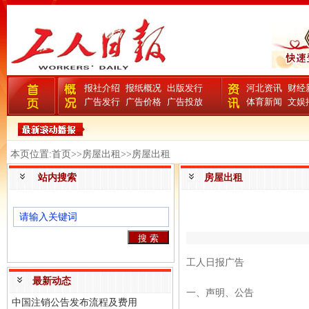
报社介绍
报纸概况
出版发行
河北资讯
财经
广告发行
广告价格
广告投放
体育新闻
文娱
本页位置:首页>>房屋出租>>房屋出租
站内搜索
房屋出租
工人日报广告
最新动态
一、声明、公告
中国注销公告发布流程及费用